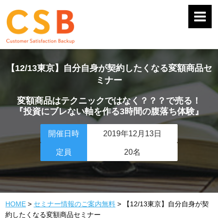
【12/13東京】自分自身が契約したくなる変額商品セ
ミナー
変額商品はテクニックではなく？？？で売る！
『投資にブレない軸を作る3時間の腹落ち体験』
開催日時
2019年12月13日
定員
20名
HOME
>
セミナー情報のご案内無料
>
【12/13東京】自分自身が契
約したくなる変額商品セミナー