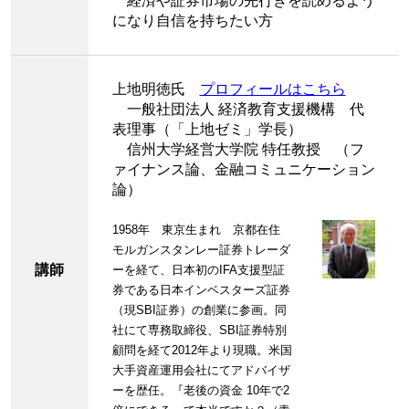
経済や証券市場の先行きを読めるよう
になり自信を持ちたい方
上地明徳氏
プロフィールはこちら
一般社団法人 経済教育支援機構 代
表理事（「上地ゼミ」学長）
信州大学経営大学院 特任教授 （フ
ァイナンス論、金融コミュニケーション
論）
1958年 東京生まれ 京都在住
モルガンスタンレー証券トレーダ
講師
ーを経て、日本初のIFA支援型証
券である日本インベスターズ証券
（現SBI証券）の創業に参画。同
社にて専務取締役、SBI証券特別
顧問を経て2012年より現職。米国
大手資産運用会社にてアドバイザ
ーを歴任。『老後の資金 10年で2