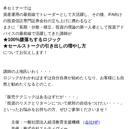
本セミナーでは
資産運用の最前線でトレーダーとして大活躍し、その後、IFA向け
の投資信託専門証券会社の立ち上げに携わるなど
まさに「長期・分散・積立」投資の理論の第一人者として投資アド
バイスの最前線で活躍してきた講師が
★100%腹落ちするロジック
★セールストークの引き出しの増やし方
についてお伝えします！
講師の上地氏いわく・・・
ロジックがわかればまずは自分自身が始めたくなり、お客様にも自
然と勧めたくなるとのこと。
「販売テクニックはあるはずだが・・・」
「投資のリスクとリターンについて絶対の自信をつけたい・・・」
といったお悩みをお持ちの方、ぜひご参加くださいませ！
主催：一般社団法人経済教育支援機構 （
会社HP
）
共催：株式会社エルティヴィー