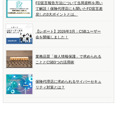
FD宣言報告方法について当局資料を用い
て解説！保険代理店にも聞いたFD宣言差
戻しの3大ポイントとは。
【レポート】2026年3月：CSBユーザー
会を開催しました！
業務品質「個人情報保護」で求められる
こととCSB3つの活用術
保険代理店に求められるサイバーセキュ
リティ対策とは？