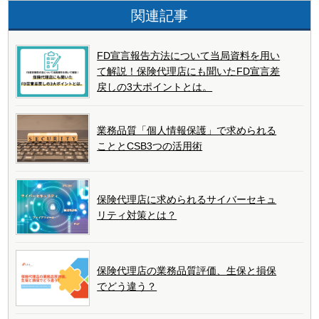
関連記事
FD宣言報告方法について当局資料を用い
て解説！保険代理店にも聞いたFD宣言差
戻しの3大ポイントとは。
業務品質「個人情報保護」で求められる
こととCSB3つの活用術
保険代理店に求められるサイバーセキュ
リティ対策とは？
保険代理店の業務品質評価、生保と損保
でどう違う？